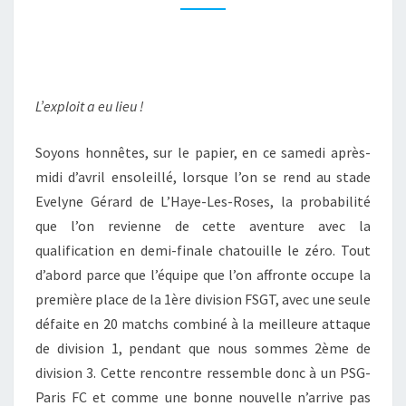
R
E
N
D
U
L’exploit a eu lieu !
D
E
S
Soyons honnêtes, sur le papier, en ce samedi après-
¼
midi d’avril ensoleillé, lorsque l’on se rend au stade
D
Evelyne Gérard de L’Haye-Les-Roses, la probabilité
E
que l’on revienne de cette aventure avec la
F
I
qualification en demi-finale chatouille le zéro.
Tout
N
d’abord parce que l’équipe que l’on affronte occupe la
A
première place de la 1ère division FSGT, avec une seule
L
défaite en 20 matchs combiné à la meilleure attaque
E
:
de division 1, pendant que nous sommes 2ème de
P
division 3. Cette rencontre ressemble donc à un PSG-
S
Paris FC et comme une bonne nouvelle n’arrive pas