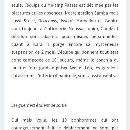
V
seule, l’équipe du Melting Passes est décimée par les
–
blessures et les absences. Notre gardien Samba mais
M
E
aussi Steve, Doucansy, Issouf, Mamadou et Benito
L
sont toujours à l’infirmerie. Moussa, Junior, Condé et
T
Géraldo sont absents pour raisons personnelles,
I
quant à Kara il purge encore sa mystérieuse
N
G
suspension de 2 mois. L’équipe qui donnera tout sera
P
donc composée de 10 joueurs, même le coach a du
A
jouer et faire gardien puisqu’Axel et Léo, les gardiens
S
qui assurent l’intérim d’habitude, sont aussi absents.
S
E
S
Les guerriers étaient de sortie
Oui mais voilà, les 10 bonhommes qui ont
courageusement fait le déplacement ne sont pas