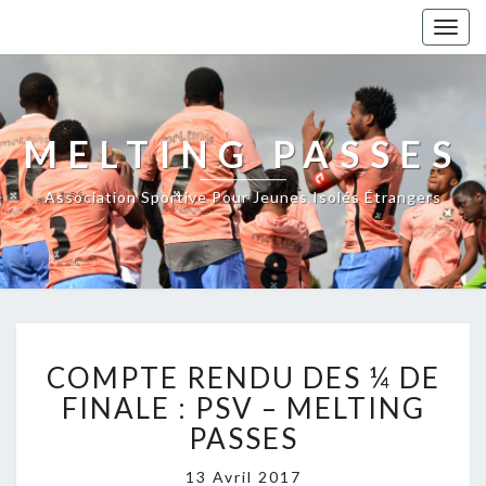
Toggl
naviga
MELTING PASSES
Association Sportive Pour Jeunes Isolés Étrangers
C
COMPTE RENDU DES ¼ DE
O
M
FINALE : PSV – MELTING
P
PASSES
T
E
13 Avril 2017